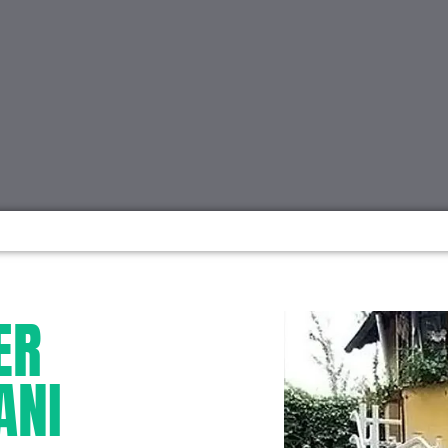
ER
ANI