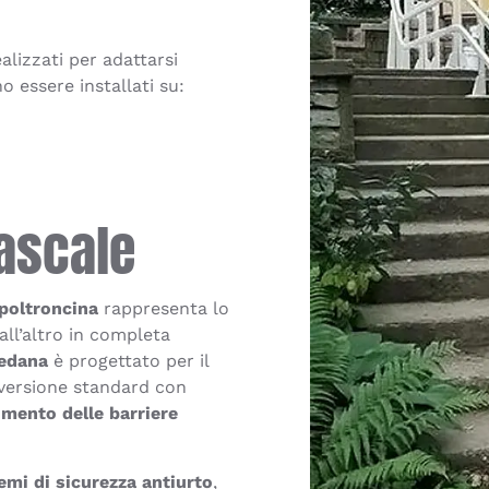
alizzati per adattarsi
o essere installati su:
tascale
poltroncina
rappresenta lo
ll’altro in completa
edana
è progettato per il
 versione standard con
imento delle barriere
emi di sicurezza antiurto
,