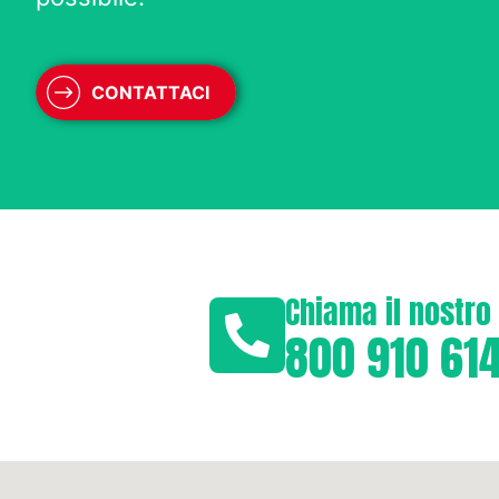
CONTATTACI
e guasti
Chiama il nostr
800 910 61
enza 24h