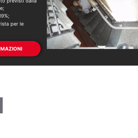
to previsti dalla
e;
 19%;
ista per le
RMAZIONI
I