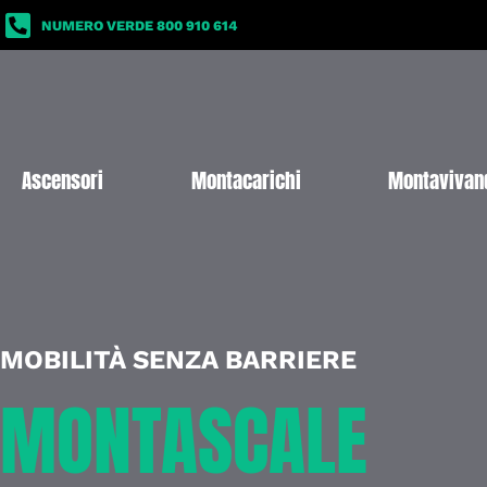
NUMERO VERDE 800 910 614
Ascensori
Montacarichi
Montavivan
MOBILITÀ SENZA BARRIERE
MONTASCALE