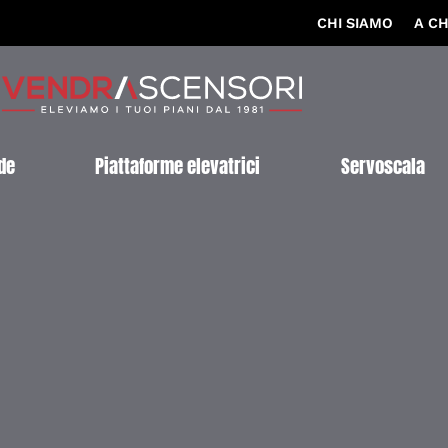
CHI SIAMO
A CH
de
Piattaforme elevatrici
Servoscala