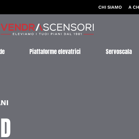
CHI SIAMO
A CH
de
Piattaforme elevatrici
Servoscala
ANI
ID