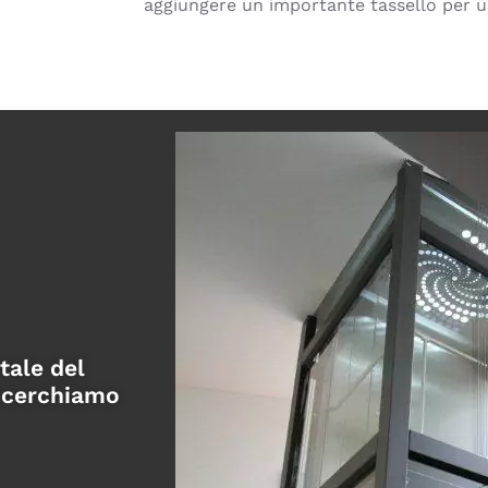
aggiungere un importante tassello per u
tale del
e cerchiamo