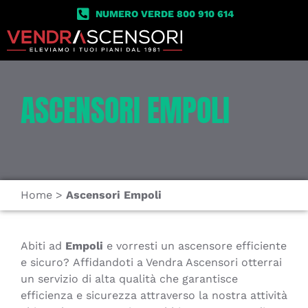
NUMERO VERDE 800 910 614
ASCENSORI EMPOLI
Home
>
Ascensori Empoli
Abiti ad
Empoli
e vorresti un ascensore efficiente
e sicuro? Affidandoti a Vendra Ascensori otterrai
un servizio di alta qualità che garantisce
efficienza e sicurezza attraverso la nostra attività